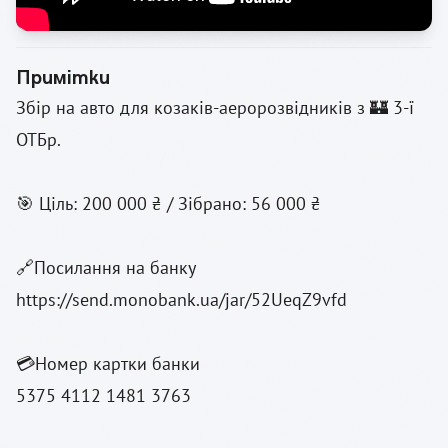
Примітки
Збір на авто для козаків-аеророзвідників з 🏰 3-ї
ОТБр.
🎯 Ціль: 200 000 ₴ / Зібрано: 56 000 ₴
🔗Посилання на банку
https://send.monobank.ua/jar/52UeqZ9vfd
💳Номер картки банки
5375 4112 1481 3763