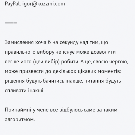
PayPal:
igor@kuzzmi.com
➖➖➖
Замислення хоча б на секунду над тим, що
правильного вибору не існує може дозволити
легше його (цей вибір) робити. А це, своєю чергою,
може призвести до декількох цікавих моментів:
рішення будуть бачитись інакше, питання будуть
спливати інакші.
Принаймні у мене все відбулось саме за таким
алгоритмом.